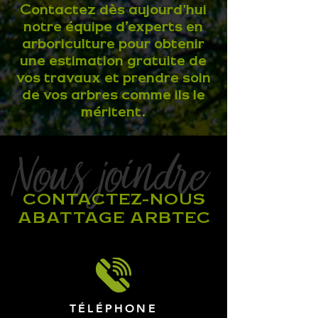
Contactez dès aujourd'hui
notre équipe d’experts en
arboriculture pour obtenir
une estimation gratuite de
vos travaux et prendre soin
de vos arbres comme ils le
méritent.
Nous joindre
CONTACTEZ-NOUS
ABATTAGE ARBTEC
TÉLÉPHONE