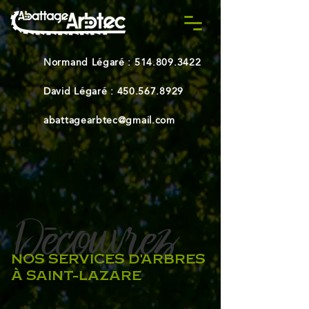
Normand Légaré :
514.809.3422
David Légaré :
450.567.8929
abattagearbtec@gmail.com
Decouvrez
-
NOS SERVICES D'ARBRES
À SAINT-LAZARE