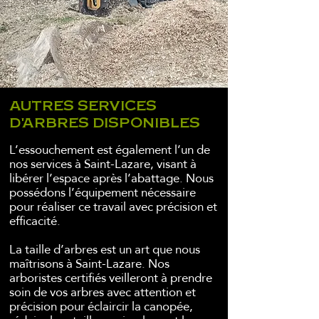
AUTRES SERVICES
D'ARBRES DISPONIBLES
L’essouchement est également l’un de
nos services à Saint-Lazare, visant à
libérer l’espace après l’abattage. Nous
possédons l’équipement nécessaire
pour réaliser ce travail avec précision et
efficacité.
La taille d’arbres est un art que nous
maîtrisons à Saint-Lazare. Nos
arboristes certifiés veilleront à prendre
soin de vos arbres avec attention et
précision pour éclaircir la canopée,