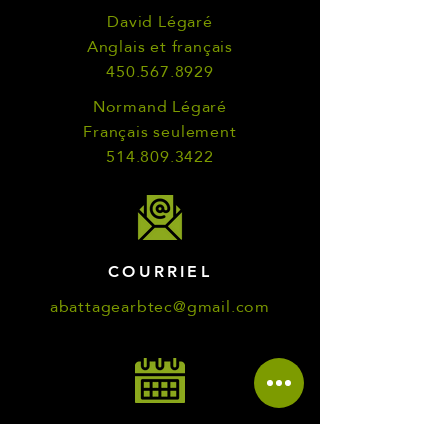
David Légaré
Anglais et français
450.567.8929
Normand Légaré
Français seulement
514.809.3422
COURRIEL
abattagearbtec@gmail.com
HORAIRES