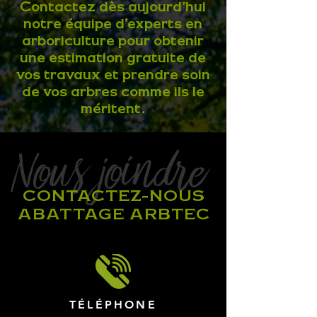
Contactez dès aujourd'hui
notre équipe d’experts en
arboriculture pour obtenir
une estimation gratuite de
vos travaux et prendre soin
de vos arbres comme ils le
méritent.
Nous joindre
CONTACTEZ-NOUS
ABATTAGE ARBTEC
TÉLÉPHONE