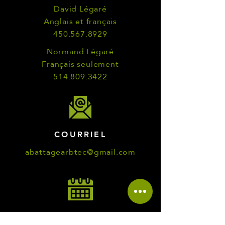
David Légaré
Anglais et français
450.567.8929
Normand Légaré
Français seulement
514.809.3422
COURRIEL
abattagearbtec@gmail.com
HORAIRES