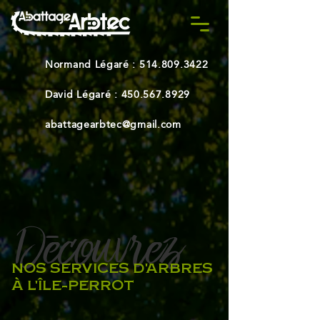
Normand Légaré :
514.809.3422
David Légaré :
450.567.8929
abattagearbtec@gmail.com
Decouvrez
-
NOS SERVICES D'ARBRES
À L'ÎLE-PERROT